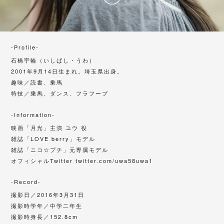
-Profile-
石橋宇輪（いしばし・うわ）
2001年9月14日生まれ。埼玉県出身。
趣味／読書、乗馬
特技／乗馬、ダンス、フラフープ
-Information-
映画「月光」主演 ユウ 役
雑誌「LOVE berry」モデル
雑誌「ニコ☆プチ」元専属モデル
オフィシャルTwitter
twitter.com/uwa58uwa1
-Record-
撮影日／
2016年3月31日
撮影時学年／中学二年生
撮影時身長／152.8cm