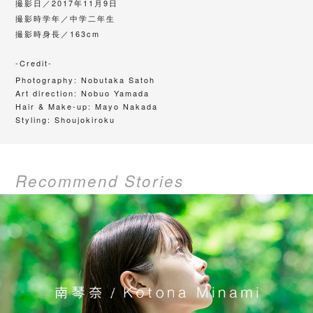
撮影日／
2017年11月9日
撮影時学年／中学二年生
撮影時身長／163cm
-Credit-
Photography:
Nobutaka Satoh
Art direction:
Nobuo Yamada
Hair & Make-up:
Mayo Nakada
Styling: Shoujokiroku
Recommend Stories