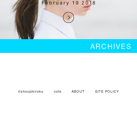
ARCHIVES
©shoujokiroku
note
ABOUT
SITE POLICY