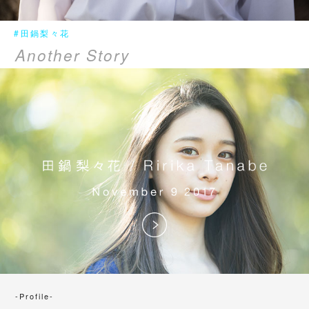
#田鍋梨々花
Another Story
-Profile-