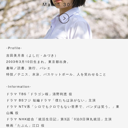
-Profile-
吉田美月喜（よしだ・みづき）
2003年3月10日生まれ。東京都出身。
趣味／読書、旅行、バレエ
特技／テニス、水泳、バスケットボール、人を笑わせること
-Information-
ドラマ TBS「ドラゴン桜」清野利恵 役
ドラマ BSフジ 短編ドラマ「僕たちは泳がない」主演
ドラマ NTV系「シロでもクロでもない世界で、パンダは笑う。」東
山楓 役
ドラマ NHK総合「就活生日記」第3話「0泊3日弾丸就活」主演
映画「たぶん」江口 役