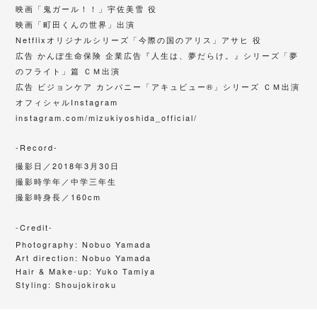
映画「鬼ガール！！」宇佐美雪 役
映画「町田くんの世界」出演
Netflixオリジナルシリーズ「今際の国のアリス」アサヒ 役
広告 かんぽ生命保険 企業広告『人生は、夢だらけ。』シリーズ「夢
のフライト」篇 ＣＭ出演
広告 ビジョンケア カンパニー「アキュビュー®」シリーズ ＣＭ出演
オフィシャルInstagram
instagram.com/mizukiyoshida_official/
-Record-
撮影日／
2018年3月30日
撮影時学年／中学三年生
撮影時身長／160cm
-Credit-
Photography:
Nobuo Yamada
Art direction:
Nobuo Yamada
Hair & Make-up:
Yuko Tamiya
Styling: Shoujokiroku