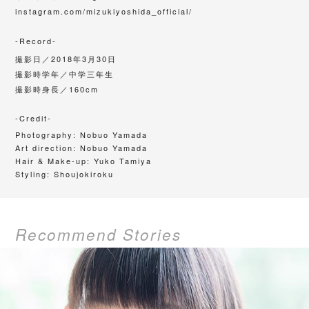
instagram.com/mizukiyoshida_official/
-Record-
撮影日／
2018年3月30日
撮影時学年／中学三年生
撮影時身長／160cm
-Credit-
Photography:
Nobuo Yamada
Art direction:
Nobuo Yamada
Hair & Make-up:
Yuko Tamiya
Styling: Shoujokiroku
Recommend Stories