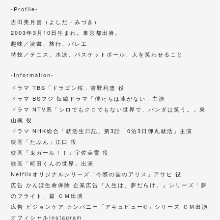
-Profile-
吉田美月喜（よしだ・みづき）
2003年3月10日生まれ。東京都出身。
趣味／読書、旅行、バレエ
特技／テニス、水泳、バスケットボール、人を笑わせること
-Information-
ドラマ TBS「ドラゴン桜」清野利恵 役
ドラマ BSフジ 短編ドラマ「僕たちは泳がない」主演
ドラマ NTV系「シロでもクロでもない世界で、パンダは笑う。」東
山楓 役
ドラマ NHK総合「就活生日記」第3話「0泊3日弾丸就活」主演
映画「たぶん」江口 役
映画「鬼ガール！！」宇佐美雪 役
映画「町田くんの世界」出演
Netflixオリジナルシリーズ「今際の国のアリス」アサヒ 役
広告 かんぽ生命保険 企業広告『人生は、夢だらけ。』シリーズ「夢
のフライト」篇 ＣＭ出演
広告 ビジョンケア カンパニー「アキュビュー®」シリーズ ＣＭ出演
オフィシャルInstagram