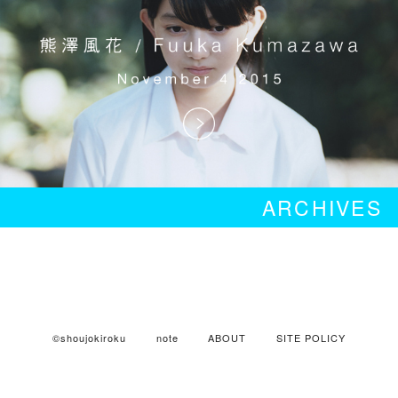
ARCHIVES
©shoujokiroku
note
ABOUT
SITE POLICY