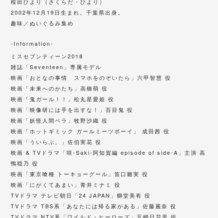
桜田ひより（さくらだ・ひより）
2002年12月19日生まれ。千葉県出身。
趣味／ぬいぐるみ集め
-Information-
ミスセブンティーン2018
雑誌「Seventeen」専属モデル
映画「おとなの事情 スマホをのぞいたら」六甲智慧 役
映画「未来へのかたち」高橋萌 役
映画「鬼ガール！！」松丸星愛姫 役
映画「映像研には手を出すな！」百目鬼 役
映画「妖怪人間ベラ」牧野沙織 役
映画「ホットギミック ガールミーツボーイ」 成田茜 役
映画「ういらぶ。」佐伯実花 役
映画 & TVドラマ「咲-Saki-阿知賀編 episode of side-A」主演 高
鴨穏乃 役
映画「東京喰種 トーキョーグール」笛口雛実 役
映画「にがくてあまい」青井ミナミ 役
TVドラマ テレビ朝日「24 JAPAN」獅堂美有 役
TVドラマ TBS系「あなたには帰る家がある」佐藤麗奈 役
TVドラマ NTV系「ワイルド・ヒーローズ」五嶋日花里 役