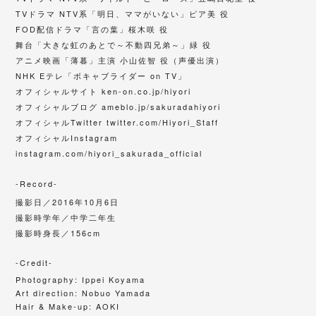
TVドラマ NTV系「明日、ママがいない」ピア美 役
FOD配信ドラマ「言の葉」桜木咲 役
舞台「大きな虹のあとで～不動四兄弟～」緑 役
アニメ映画「薄暮」主演 小山佐智 役（声優出演）
NHK Eテレ「ボキャブライダー on TV」
オフィシャルサイト
ken-on.co.jp/hiyori
オフィシャルブログ
ameblo.jp/sakuradahiyori
オフィシャルTwitter
twitter.com/Hiyori_Staff
オフィシャルInstagram
instagram.com/hiyori_sakurada_official
-Record-
撮影日／
2016年10月6日
撮影時学年／中学二年生
撮影時身長／156cm
-Credit-
Photography:
Ippei Koyama
Art direction:
Nobuo Yamada
Hair & Make-up:
AOKI