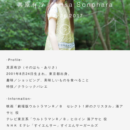
-Profile-
其原有沙（そのはら・ありさ）
2001年8月24日生まれ。東京都出身。
趣味／ショッピング、美味しいものを食べること
特技／クラシックバレエ
-Information-
映画「劇場版ウルトラマンＲ／Ｂ セレクト！絆のクリスタル」湊ア
サヒ 役
テレビ東京系「ウルトラマンＲ／Ｂ」ヒロイン 湊アサヒ 役
ＮＨＫ Ｅテレ「すイエんサー」すイエんサーガールズ